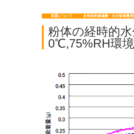
装置について ： 多検体乾燥減量・水分吸着量測定装
粉体の経時的水
0℃,75%RH環