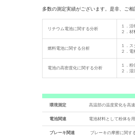
多数の測定実績がございます。是非、ご相
１．活
リチウム電池に関する分析
２．材
１．ス
燃料電池に関する分析
２．電
１．粉
電池の高密度化に関する分析
２．湿
環境測定
高温部の温度変化を高
電池関連
電池材料として粉体を
ブレーキ関連
ブレーキの摩擦に関す